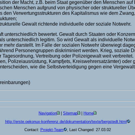
ition der Macht, z.B. beim Staat gegenüber den Menschen auf
schen Menschen aufgrund von physischer oder struktureller Übe
us den Verwertungsstrukturen des Kapitalismus wie dem Zwang, 
ukturen;
ukturelle Gewalt richtende individuelle oder soziale Notwehr.
t unterschiedlich bewertet. Gewalt durch Staaten oder Konzern
s unterschiedlich legitim. So wird Gewalt als individuelle Notw
r mehr darstellt. Im Falle der sozialen Notwehr überwiegt dage
, während Personengruppen diskriminiert werden. Krieg, soziale
Tagesordnung, Vertreibung oder Polizeigewalt weit verbreitet.
en, Polizeiausrüstung, Kampfjets, Kreiswehrersatzämter) oder
unterscheiden, wie die Selbstverteidigung gegen eine Vergewal
ereinbarungen)
Navigation
|
Sitemap
|
Home
http://erste.oekonux-konferenz.de/dokumentation/texte/bergstedt.html
Contact:
Projekt-Team
, Last Changed: 27.03.02