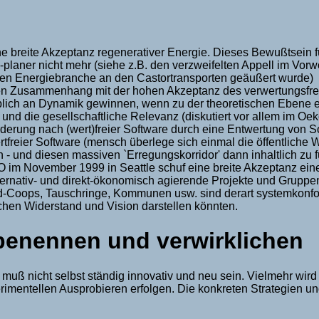
ne breite Akzeptanz regenerativer Energie. Dieses Bewußtsein
planer nicht mehr (siehe z.B. den verzweifelten Appell im Vo
tiven Energiebranche an den Castortransporten geäußert wurde)
ekten Zusammenhang mit der hohen Akzeptanz des verwertungsfr
ich an Dynamik gewinnen, wenn zu der theoretischen Ebene ein
e und die gesellschaftliche Relevanz (diskutiert vor allem im
rderung nach (wert)freier Software durch eine Entwertung von So
rtfreier Software (mensch überlege sich einmal die öffentlich
en - und diesen massiven `Erregungskorridor' dann inhaltlich zu f
im November 1999 in Seattle schuf eine breite Akzeptanz eine
lternativ- und direkt-ökonomisch agierende Projekte und Gruppe
d-Coops, Tauschringe, Kommunen usw. sind derart systemkonform
schen Widerstand und Vision darstellen könnten.
 benennen und verwirklichen
, muß nicht selbst ständig innovativ und neu sein. Vielmehr wi
imentellen Ausprobieren erfolgen. Die konkreten Strategien un