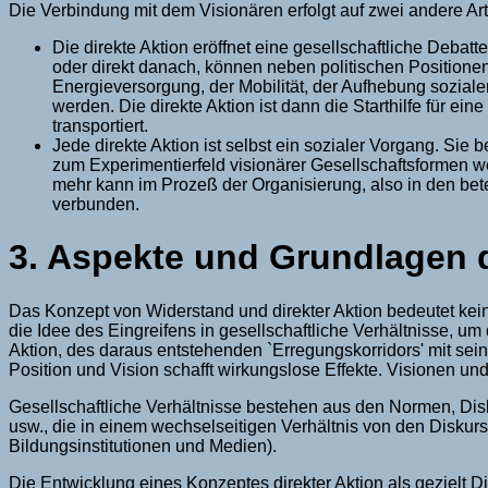
Die Verbindung mit dem Visionären erfolgt auf zwei andere Ar
Die direkte Aktion eröffnet eine gesellschaftliche Debatt
oder direkt danach, können neben politischen Positionen
Energieversorgung, der Mobilität, der Aufhebung sozia
werden. Die direkte Aktion ist dann die Starthilfe für e
transportiert.
Jede direkte Aktion ist selbst ein sozialer Vorgang. Sie 
zum Experimentierfeld visionärer Gesellschaftsformen we
mehr kann im Prozeß der Organisierung, also in den be
verbunden.
3. Aspekte und Grundlagen d
Das Konzept von Widerstand und direkter Aktion bedeutet kei
die Idee des Eingreifens in gesellschaftliche Verhältnisse, u
Aktion, des daraus entstehenden `Erregungskorridors' mit sei
Position und Vision schafft wirkungslose Effekte. Visionen un
Gesellschaftliche Verhältnisse bestehen aus den Normen, Disk
usw., die in einem wechselseitigen Verhältnis von den Diskur
Bildungsinstitutionen und Medien).
Die Entwicklung eines Konzeptes direkter Aktion als gezielt Di