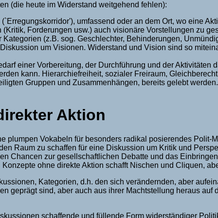
ten (die heute im Widerstand weitgehend fehlen):
e (`Erregungskorridor'), umfassend oder an dem Ort, wo eine Akti
 (Kritik, Forderungen usw.) auch visionäre Vorstellungen zu ges
ler Kategorien (z.B. sog. Geschlechter, Behinderungen, Unmünd
ine Diskussion um Visionen. Widerstand und Vision sind so mitei
bedarf einer Vorbereitung, der Durchführung und der Aktivitäten 
rden kann. Hierarchiefreiheit, sozialer Freiraum, Gleichberech
teiligten Gruppen und Zusammenhängen, bereits gelebt werden
irekter Aktion
ne plumpen Vokabeln für besonders radikal posierendes Polit-M
m den Raum zu schaffen für eine Diskussion um Kritik und Perspe
nen Chancen zur gesellschaftlichen Debatte und das Einbringen 
d Konzepte ohne direkte Aktion schafft Nischen und Cliquen, ab
ussionen, Kategorien, d.h. den sich verändernden, aber aufein
sen geprägt sind, aber auch aus ihrer Machtstellung heraus auf
skussionen schaffende und füllende Form widerständiger Politik 