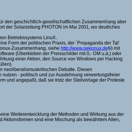
 für den geschichtlich-gesellschaftlichen Zusammenhang aber
rwort der Solarzeitung PHOTON im Mai 2001, wo deutliches
eien Betriebssystems LinuX.
e Form der politischen Praxis, der `Propaganda der Tat'
 Oekonux-Zusammenhang, siehe
http://www.oekonux.de
) mit
ftware (Überkleben der Preisschilder mit 0,- DM u.ä.) oder
e Wirkung einer Aktion, den Source von Windows per Hacking
üllen).
r neoliberalismuskritischen Debatte. Diesen
n nutzen - politisch und zur Ausdehnung verwertungsfreier
 und angepaßt, daß sie trotz der Steilvorlage der Proteste
rd eine Weiterentwicklung der Methoden und Wirkung aus der
d Aktionsformen sind eine Mischung als bewährtem Alten,