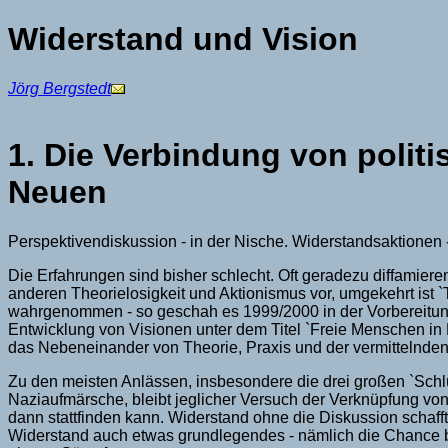
Widerstand und Vision
Jörg Bergstedt
1. Die Verbindung von polit
Neuen
Perspektivendiskussion - in der Nische. Widerstandsaktionen 
Die Erfahrungen sind bisher schlecht. Oft geradezu diffamiere
anderen Theorielosigkeit und Aktionismus vor, umgekehrt ist `
wahrgenommen - so geschah es 1999/2000 in der Vorbereitung 
Entwicklung von Visionen unter dem Titel `Freie Menschen in 
das Nebeneinander von Theorie, Praxis und der vermittelnden 
Zu den meisten Anlässen, insbesondere die drei großen `Schlüs
Naziaufmärsche, bleibt jeglicher Versuch der Verknüpfung von
dann stattfinden kann. Widerstand ohne die Diskussion schafft
Widerstand auch etwas grundlegendes - nämlich die Chance br