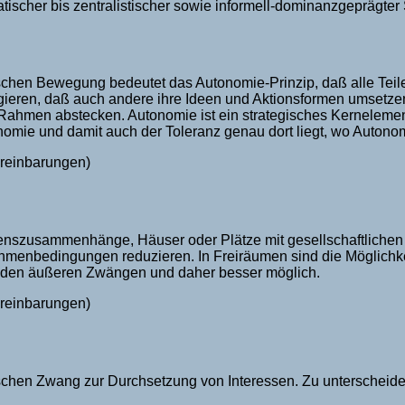
ischer bis zentralistischer sowie informell-dominanzgeprägter S
schen Bewegung bedeutet das Autonomie-Prinzip, daß alle Teil
agieren, daß auch andere ihre Ideen und Aktionsformen umsetze
Rahmen abstecken. Autonomie ist ein strategisches Kernelemen
mie und damit auch der Toleranz genau dort liegt, wo Autonomi
ereinbarungen)
szusammenhänge, Häuser oder Plätze mit gesellschaftlichen H
hmenbedingungen reduzieren. In Freiräumen sind die Möglichke
n den äußeren Zwängen und daher besser möglich.
ereinbarungen)
schen Zwang zur Durchsetzung von Interessen. Zu unterscheide