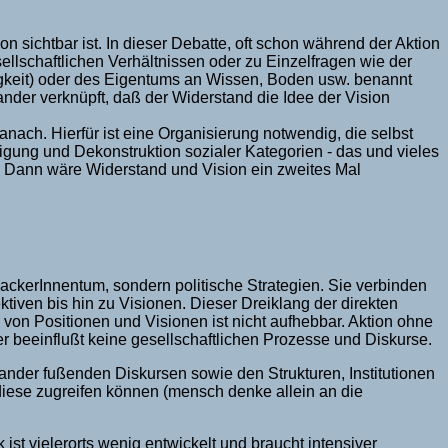
on sichtbar ist. In dieser Debatte, oft schon während der Aktion
ellschaftlichen Verhältnissen oder zu Einzelfragen wie der
igkeit) oder des Eigentums an Wissen, Boden usw. benannt
nander verknüpft, daß der Widerstand die Idee der Vision
danach. Hierfür ist eine Organisierung notwendig, die selbst
tigung und Dekonstruktion sozialer Kategorien - das und vieles
. Dann wäre Widerstand und Vision ein zweites Mal
ackerInnentum, sondern politische Strategien. Sie verbinden
ktiven bis hin zu Visionen. Dieser Dreiklang der direkten
von Positionen und Visionen ist nicht aufhebbar. Aktion ohne
er beeinflußt keine gesellschaftlichen Prozesse und Diskurse.
ander fußenden Diskursen sowie den Strukturen, Institutionen
 diese zugreifen können (mensch denke allein an die
ist vielerorts wenig entwickelt und braucht intensiver