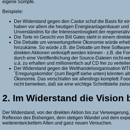
eigene Sümpfe.
Beispiele:
Der Widerstand gegen den Castor schuf die Basis für ei
haben vor allem die heutigen Energieanlagenbauer und -
Unverständnis für die Interessenlosigkeit der regenera
Die Torte im Gesicht von Bill Gates steht in einem dir
Die Debatte um verwertungsfreie Ökonomie würde erhebl
hinzukäme. So würde z.B. die Debatte um freie Softwar
direkten Aktionen verknüpft werden können - z.B. die Fo
durch eine Veröffentlichung der Source-Dateien nicht-we
u.ä. zu erhalten und millionenfach auf CD frei zu verteil
Der Widerstand gegen die Welthandelsorganisation WTO 
`Erregungskorridor' (zum Begriff siehe unten) könnten a
Ökonomie. Das verschlafen sie allerdings komplett: Foo
nicht bemerken, daß sie eine wichtige Schnittstelle zwi
2. Im Widerstand die Vision
Der Widerstand, von der direkten Aktion bis zur Verweigerung
Reflexion des Bisherigen, dem stetigen Wandel und dem exper
weiterentwickeltem Alten und ganz neuen Versuchen.