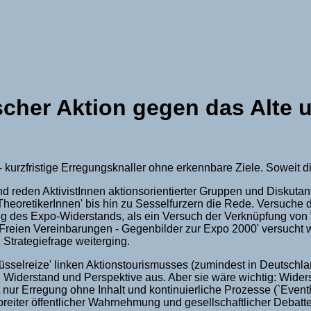
ischer Aktion gegen das Alte 
- kurzfristige Erregungsknaller ohne erkennbare Ziele. Soweit
nd reden AktivistInnen aktionsorientierter Gruppen und Diskuta
TheoretikerInnen' bis hin zu Sesselfurzern die Rede. Versuche 
des Expo-Widerstands, als ein Versuch der Verknüpfung von Wi
Freien Vereinbarungen - Gegenbilder zur Expo 2000' versucht w
Strategiefrage weiterging.
selreize' linken Aktionstourismusses (zumindest in Deutschland
 Widerstand und Perspektive aus. Aber sie wäre wichtig: Widers
 nur Erregung ohne Inhalt und kontinuierliche Prozesse (`Eventh
eiter öffentlicher Wahrnehmung und gesellschaftlicher Debatt