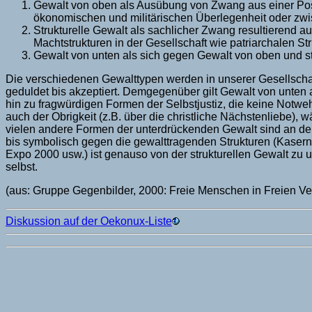
Gewalt von oben als Ausübung von Zwang aus einer Pos
ökonomischen und militärischen Überlegenheit oder zwi
Strukturelle Gewalt als sachlicher Zwang resultierend a
Machtstrukturen in der Gesellschaft wie patriarchalen Str
Gewalt von unten als sich gegen Gewalt von oben und str
Die verschiedenen Gewalttypen werden in unserer Gesellschaf
geduldet bis akzeptiert. Demgegenüber gilt Gewalt von unten al
hin zu fragwürdigen Formen der Selbstjustiz, die keine Notweh
auch der Obrigkeit (z.B. über die christliche Nächstenliebe)
vielen andere Formen der unterdrückenden Gewalt sind an der 
bis symbolisch gegen die gewalttragenden Strukturen (Kasern
Expo 2000 usw.) ist genauso von der strukturellen Gewalt zu 
selbst.
(aus: Gruppe Gegenbilder, 2000: Freie Menschen in Freien V
Diskussion auf der Oekonux-Liste