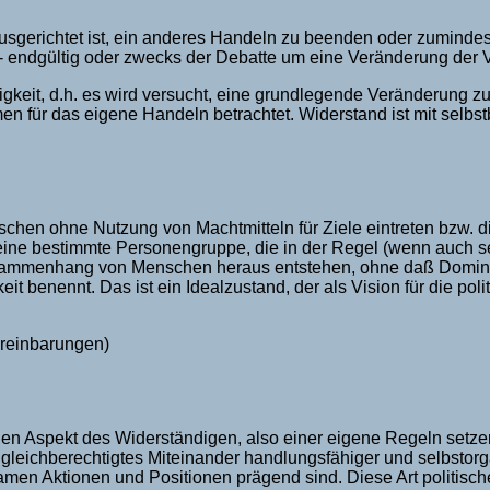
sgerichtet ist, ein anderes Handeln zu beenden oder zumindes
endgültig oder zwecks der Debatte um eine Veränderung der V
keit, d.h. es wird versucht, eine grundlegende Veränderung zu
men für das eigene Handeln betrachtet. Widerstand ist mit sel
chen ohne Nutzung von Machtmitteln für Ziele eintreten bzw. di
 eine bestimmte Personengruppe, die in der Regel (wenn auch se
usammenhang von Menschen heraus entstehen, ohne daß Dominan
keit benennt. Das ist ein Idealzustand, der als Vision für die p
ereinbarungen)
en Aspekt des Widerständigen, also einer eigene Regeln setze
in gleichberechtigtes Miteinander handlungsfähiger und selbstor
en Aktionen und Positionen prägend sind. Diese Art politisch