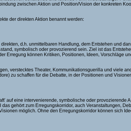
bindung zwischen Aktion und Position/Vision der konkreten Ko
ekte der direkten Aktion benannt werden:
, direkten, d.h. unmittelbaren Handlung, dem Entstehen und dan
ßstand, symbolisch oder provozierend sein. Ziel ist das Entst
n der Erregung können Kritiken, Positionen, Ideen, Vorschläge u
en, verstecktes Theater, Kommunikationsguerilla und viele ande
ore) zu schaffen für die Debatte, in der Positionen und Visionen
aft' auf eine intervenierende, symbolische oder provozierende Ak
l das gehört zum Erregungskorridor, auch Veranstaltungen, Deba
 Visionen möglich. Ohne den Erregungskorridor können sich Id