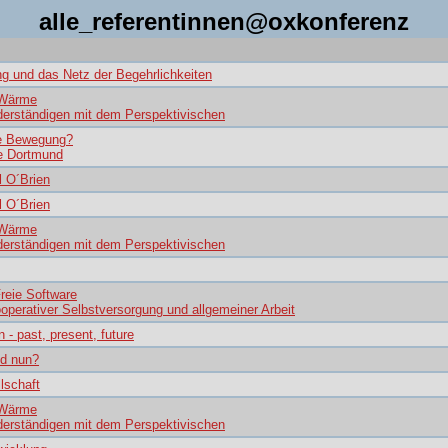
alle_referentinnen@oxkonferenz
ng und das Netz der Begehrlichkeiten
 Wärme
derständigen mit dem Perspektivischen
e Bewegung?
re Dortmund
l O´Brien
l O´Brien
 Wärme
derständigen mit dem Perspektivischen
reie Software
operativer Selbstversorgung und allgemeiner Arbeit
 - past, present, future
nd nun?
lschaft
 Wärme
derständigen mit dem Perspektivischen