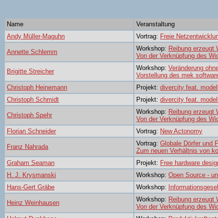
Name
Veranstaltung
Andy Müller-Maguhn
Vortrag:
Freie Netzentwicklu
Workshop:
Reibung erzeugt
Annette Schlemm
Von der Verknüpfung des Wi
Workshop:
Veränderung ohn
Brigitte Streicher
Vorstellung des mek softwa
Christoph Heinemann
Projekt:
divercity feat. model
Christoph Schmidt
Projekt:
divercity feat. model
Workshop:
Reibung erzeugt
Christoph Spehr
Von der Verknüpfung des Wi
Florian Schneider
Vortrag:
New Actonomy
Vortrag:
Globale Dörfer und F
Franz Nahrada
Zum neuen Verhältnis von ko
Graham Seaman
Projekt:
Free hardware design
H. J. Krysmanski
Workshop:
Open Source - u
Hans-Gert Gräbe
Workshop:
Informationsgesel
Workshop:
Reibung erzeugt
Heinz Weinhausen
Von der Verknüpfung des Wi