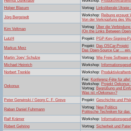
Helmut Dunkhase
Workshop:
Produktivkraftent
Holger Blasum
Vortrag:
Linksliberale Utopi
Workshop:
Reibung erzeugt
Jörg Bergstedt
Von der Verknüpfung des Wi
Vortrag:
Über die Verbindung
Kim Veltman
(On the Links Between Open 
LutzH
Projekt:
PGP-Key-Signing-Pa
Projekt:
Das OSCar-Projekt
Markus Merz
Das Open-Source Car ... ein 
Martin 'Joey' Schulze
Vortrag:
Wie Freie Software 
Michael Heinrich
Workshop:
Informationsgesel
Norbert Trenkle
Workshop:
Produktivkraftent
Frei:
Konferenz-Féte für alle!
Workshop:
Projekt Oekonux
Oekonux
Vortrag:
Begrüßung und Einf
Was ist »Oekonux«?
Peter Gerwinski / Georg C. F. Greve
Projekt:
Geschichte und Phi
Vortrag:
New Politics
Raban Daniel Fuhrmann
Politische Techniken für das
Ralf Krämer
Workshop:
Informationsgesel
Robert Gehring
Vortrag:
Sicherheit und Pate